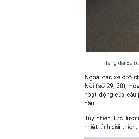
Hàng dài xe ô
Ngoài các xe ôtô ch
Nội (số 29, 30), Hò
hoạt động của cầu 
cầu.
Tuy nhiên, lực lượ
nhiệt tình giải thíc