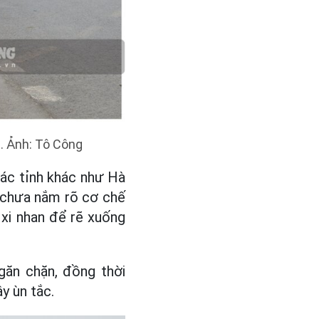
. Ảnh: Tô Công
các tỉnh khác như Hà
. chưa nắm rõ cơ chế
xi nhan để rẽ xuống
găn chặn, đồng thời
ây ùn tắc.