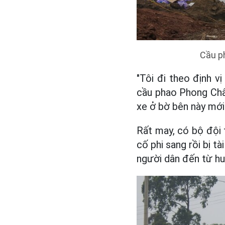
Cầu p
"Tôi đi theo định 
cầu phao Phong Châu
xe ở bờ bên này mới
Rất may, có bộ đội 
cố phi sang rồi bị t
người dân đến từ hu