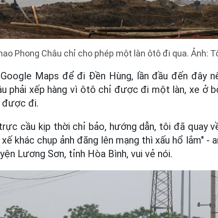
hao Phong Châu chỉ cho phép một làn ôtô đi qua. Ảnh: T
vị Google Maps để đi Đền Hùng, lần đầu đến đây nê
 phải xếp hàng vì ôtô chỉ được đi một làn, xe ở bờ
 được đi.
trực cầu kịp thời chỉ bảo, hướng dẫn, tôi đã quay v
ài xế khác chụp ảnh đăng lên mạng thì xấu hổ lắm" 
yện Lương Sơn, tỉnh Hòa Bình, vui vẻ nói.