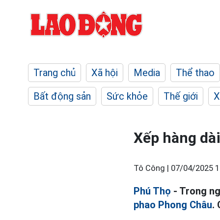
Trang chủ
Xã hội
Media
Thể thao
Bất động sản
Sức khỏe
Thế giới
X
Xếp hàng dà
Tô Công |
07/04/2025 1
Phú Thọ
- Trong ng
phao Phong Châu
.