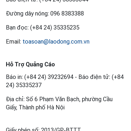
Đường dây nóng:
096 8383388
Bạn đọc:
(+84 24) 35335235
Email:
toasoan@laodong.com.vn
Hỗ Trợ Quảng Cáo
Báo in: (+84 24) 39232694
-
Báo điện tử: (+84
24) 35335237
Địa chỉ: Số 6 Phạm Văn Bạch, phường Cầu
Giấy, Thành phố Hà Nội
Giấy phép số:
2013/GP-BTTT