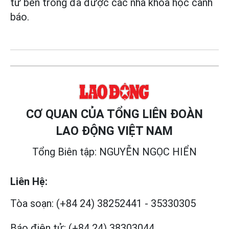
từ bên trong đã được các nhà khoa học cảnh
báo.
CƠ QUAN CỦA TỔNG LIÊN ĐOÀN
LAO ĐỘNG VIỆT NAM
Tổng Biên tập: NGUYỄN NGỌC HIỂN
Liên Hệ:
Tòa soạn:
(+84 24) 38252441
-
35330305
Báo điện tử:
(+84 24) 38303044