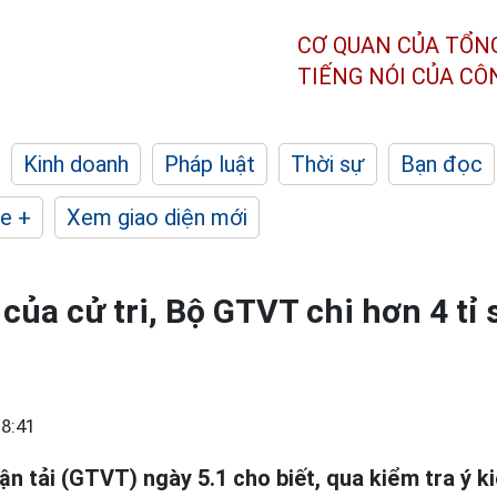
CƠ QUAN CỦA TỔN
TIẾNG NÓI CỦA C
Kinh doanh
Pháp luật
Thời sự
Bạn đọc
e +
Xem giao diện mới
 của cử tri, Bộ GTVT chi hơn 4 tỉ
8:41
n tải (GTVT) ngày 5.1 cho biết, qua kiểm tra ý kiế