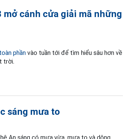
8 mở cánh cửa giải mã những
toàn phần
vào tuần tới để tìm hiểu sâu hơn về
 trời.
ắc sáng mưa to
ghệ An sáng có mưa vừa, mưa to và dông,