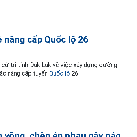
về nâng cấp Quốc lộ 26
ời cử tri tỉnh Đắk Lắk về việc xây dựng đường
oặc nâng cấp tuyến
Quốc lộ
26.
 võng, chèn ép nhau gây náo