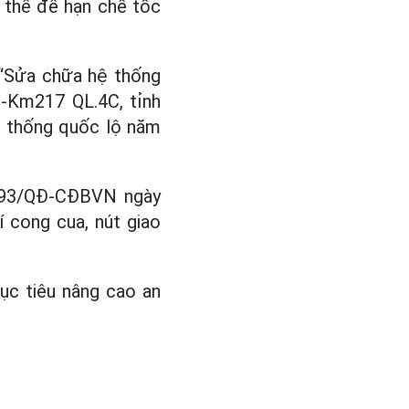
g thể để hạn chế tốc
 “Sửa chữa hệ thống
-Km217 QL.4C, tỉnh
ệ thống quốc lộ năm
4393/QĐ-CĐBVN ngày
 cong cua, nút giao
ục tiêu nâng cao an