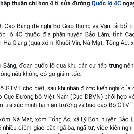
hấp thuận chi hơn 4 tỉ sửa đường
Quốc lộ 4C
nga
nh Cao Bằng đề nghị Bộ Giao thông và Vận tải bố trí
ốc lộ 4C thuộc địa phận huyện Bảo Lâm, tỉnh Cao
h Hà Giang (qua xóm Khuổi Vin, Nà Mạt, Tổng Ác, x
o Bằng, đoạn quốc lộ qua khu dân cư tập trung nê
thông nếu không có gờ giảm tốc.
Bộ GTVT cho biết, sau khi nhận được kiến nghị của 
 Cục Đường bộ Việt Nam (Cục ĐBVN) phối hợp vớ
m tra xác minh tại hiện trường và báo cáo Bộ GTVT.
 xóm Nà Mạt, xóm Tổng Ác, xã Lý Bôn, huyện Bảo Lâ
 nhiều điểm giao cắt ngã ba, ngã tư, việc kiến nghị