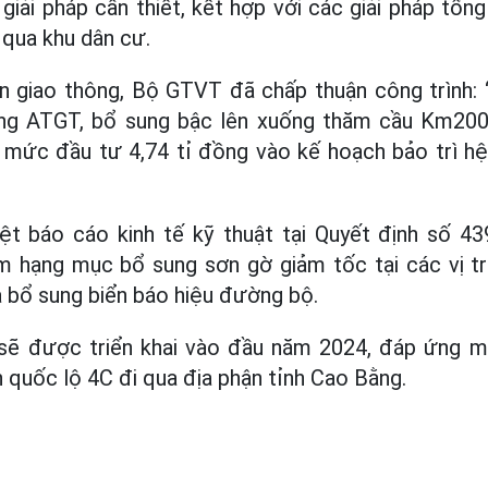
giải pháp cần thiết, kết hợp với các giải pháp tổn
qua khu dân cư.
 giao thông, Bộ GTVT đã chấp thuận công trình:
ống ATGT, bổ sung bậc lên xuống thăm cầu Km200
 mức đầu tư 4,74 tỉ đồng vào kế hoạch bảo trì h
t báo cáo kinh tế kỹ thuật tại Quyết định số 
m hạng mục bổ sung sơn gờ giảm tốc tại các vị trí
 bổ sung biển báo hiệu đường bộ.
 sẽ được triển khai vào đầu năm 2024, đáp ứng m
n quốc lộ 4C đi qua địa phận tỉnh Cao Bằng.