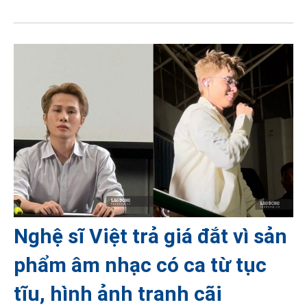
Nghệ sĩ Việt trả giá đắt vì sản
phẩm âm nhạc có ca từ tục
tĩu, hình ảnh tranh cãi