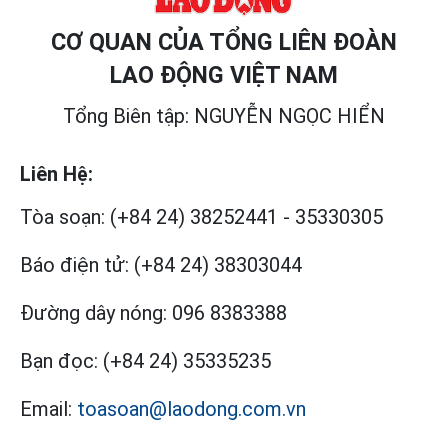
CƠ QUAN CỦA TỔNG LIÊN ĐOÀN
LAO ĐỘNG VIỆT NAM
Tổng Biên tập: NGUYỄN NGỌC HIỂN
Liên Hệ:
Tòa soạn:
(+84 24) 38252441
-
35330305
Báo điện tử:
(+84 24) 38303044
Đường dây nóng:
096 8383388
Bạn đọc:
(+84 24) 35335235
Email:
toasoan@laodong.com.vn