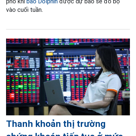
phó khi
bão Dolphin
được dự báo sẽ đổ bộ
vào cuối tuần.
Thanh khoản thị trường