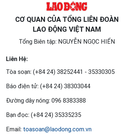
CƠ QUAN CỦA TỔNG LIÊN ĐOÀN
LAO ĐỘNG VIỆT NAM
Tổng Biên tập: NGUYỄN NGỌC HIỂN
Liên Hệ:
Tòa soạn:
(+84 24) 38252441
-
35330305
Báo điện tử:
(+84 24) 38303044
Đường dây nóng:
096 8383388
Bạn đọc:
(+84 24) 35335235
Email:
toasoan@laodong.com.vn