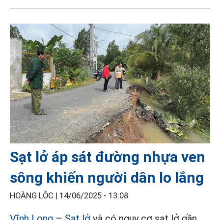
Sạt lở áp sát đường nhựa ven
sông khiến người dân lo lắng
HOÀNG LỘC |
14/06/2025 - 13:08
Vĩnh Long
–
Sạt lở
và có nguy cơ sạt lở gần