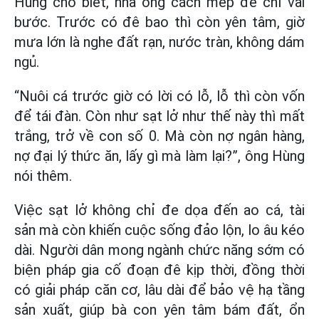
Hùng cho biết, nhà ông cách mép đê chỉ vài
bước. Trước có đê bao thì còn yên tâm, giờ
mưa lớn là nghe đất rạn, nước tràn, không dám
ngủ.
“Nuôi cá trước giờ có lời có lỗ, lỗ thì còn vốn
để tái đàn. Còn như sạt lở như thế này thì mất
trắng, trở về con số 0. Mà còn nợ ngân hàng,
nợ đại lý thức ăn, lấy gì mà làm lại?”, ông Hùng
nói thêm.
Việc sạt lở không chỉ đe dọa đến ao cá, tài
sản mà còn khiến cuộc sống đảo lộn, lo âu kéo
dài. Người dân mong ngành chức năng sớm có
biện pháp gia cố đoạn đê kịp thời, đồng thời
có giải pháp căn cơ, lâu dài để bảo vệ hạ tầng
sản xuất, giúp bà con yên tâm bám đất, ổn