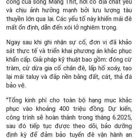
cong của sông Măng Thít, nơi có địa chất yếu
và chịu ảnh hưởng mạnh bởi lưu lượng tàu
thuyền lớn qua lại. Các yếu tố này khiến mái đê
mất ổn định, dẫn đến xói lở nghiêm trọng.
Ngay sau khi ghi nhận sự cố, đơn vị đã khảo
sát thực tế và triển khai phương án khắc phục
khẩn cấp. Giải pháp kỹ thuật bao gồm: đóng cừ
tràm, cừ dừa gia cố chân đê, lấp hố xoáy, tạo
lại mái taluy và đắp nền bằng đất, cát, thả đá
bảo vệ.
"Tổng kinh phí cho toàn bộ hạng mục khắc
phục vào khoảng 400 triệu đồng. Dự kiến,
công trình sẽ hoàn thành trong tháng 6.2025,
sau đó tiếp tục được theo dõi, bảo dưỡng
định kỳ để đảm bảo tuyến đê vận hành an