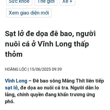
Sức khỏe
Thế giới
Xe +
Xem giao diện mới
Sạt lở đe dọa đê bao, người
nuôi cá ở Vĩnh Long thấp
thỏm
HOÀNG LỘC |
15/06/2025 09:39
Vĩnh Long
– Đê bao sông Măng Thít liên tiếp
sạt lở
, đe dọa ao nuôi cá tra. Người dân lo
lắng, chính quyền đang khẩn trương ứng
phó.