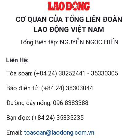
CƠ QUAN CỦA TỔNG LIÊN ĐOÀN
LAO ĐỘNG VIỆT NAM
Tổng Biên tập: NGUYỄN NGỌC HIỂN
Liên Hệ:
Tòa soạn:
(+84 24) 38252441
-
35330305
Báo điện tử:
(+84 24) 38303044
Đường dây nóng:
096 8383388
Bạn đọc:
(+84 24) 35335235
Email:
toasoan@laodong.com.vn