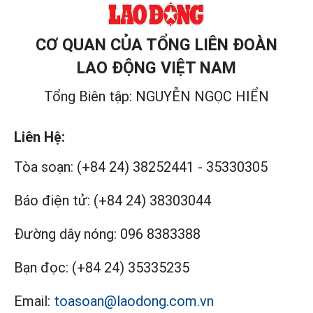
CƠ QUAN CỦA TỔNG LIÊN ĐOÀN
LAO ĐỘNG VIỆT NAM
Tổng Biên tập: NGUYỄN NGỌC HIỂN
Liên Hệ:
Tòa soạn:
(+84 24) 38252441
-
35330305
Báo điện tử:
(+84 24) 38303044
Đường dây nóng:
096 8383388
Bạn đọc:
(+84 24) 35335235
Email:
toasoan@laodong.com.vn