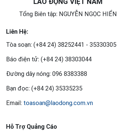
LAO ĐỘNG VIỆT NAM
Tổng Biên tập: NGUYỄN NGỌC HIỂN
Liên Hệ:
Tòa soạn:
(+84 24) 38252441
-
35330305
Báo điện tử:
(+84 24) 38303044
Đường dây nóng:
096 8383388
Bạn đọc:
(+84 24) 35335235
Email:
toasoan@laodong.com.vn
Hỗ Trợ Quảng Cáo