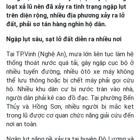
loạt xả lũ nên đã xảy ra tình trạng ngập lụt
trên diện rộng, nhiều địa phương xảy ra lở
đất, phải sơ tán hàng nghìn hộ dân.
Ngập lụt sâu, sạt lở đất diễn ra nhiều nơi
Tại TP.Vinh (Nghệ An), mưa lớn liên tục làm hệ
thống thoát nước quá tải, gây ngập cục bộ ở
nhiều tuyến đường, nhiều ôtô xe máy không
thể lưu thông hoặc bị chết máy phải gọi cứu
hộ. Nhiều khu dân cư bị nước tràn vào nhà,
người dân phải kê cao đồ đạc. Tại phường Bến
Thủy và Hồng Sơn, nhiều người bị mắc kẹt
trong lũ được cơ quan chức năng giải cứu đến
nơi an toàn.
Ngập lụt nặng nề xảy ra tại huyện Đô Lương và