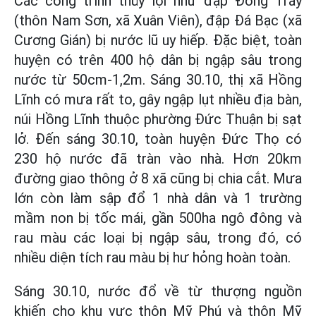
Các công trình thủy lợi như đập Đồng Trày
(thôn Nam Sơn, xã Xuân Viên), đập Đá Bạc (xã
Cương Gián) bị nước lũ uy hiếp. Đặc biệt, toàn
huyện có trên 400 hộ dân bị ngập sâu trong
nước từ 50cm-1,2m. Sáng 30.10, thị xã Hồng
Lĩnh có mưa rất to, gây ngập lụt nhiều địa bàn,
núi Hồng Lĩnh thuộc phường Đức Thuận bị sạt
lở. Đến sáng 30.10, toàn huyện Đức Thọ có
230 hộ nước đã tràn vào nhà. Hơn 20km
đường giao thông ở 8 xã cũng bị chia cắt. Mưa
lớn còn làm sập đổ 1 nhà dân và 1 trường
mầm non bị tốc mái, gần 500ha ngô đông và
rau màu các loại bị ngập sâu, trong đó, có
nhiều diện tích rau màu bị hư hỏng hoàn toàn.
Sáng 30.10, nước đổ về từ thượng nguồn
khiến cho khu vực thôn Mỹ Phú và thôn Mỹ