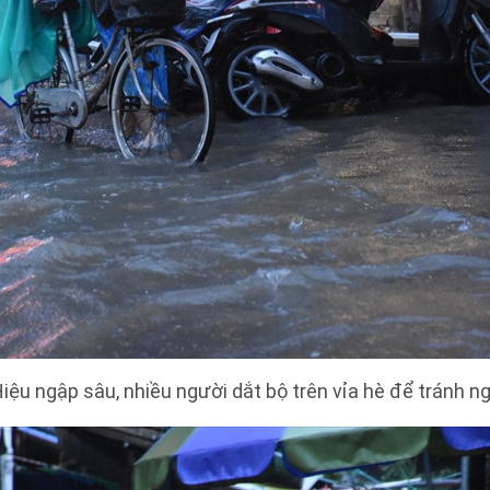
ệu ngập sâu, nhiều người dắt bộ trên vỉa hè để tránh ng