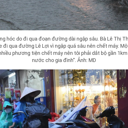
ng hóc do đi qua đoạn đường dài ngập sâu. Bà Lê Thị Th
Xe đi qua đường Lê Lợi vì ngập quá sâu nên chết máy. M
nhiều phương tiện chết máy nên tôi phải dắt bộ gần 1km 
nước cho gia đình". Ảnh: MD