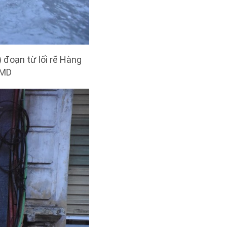
 đoạn từ lối rẽ Hàng
 MD