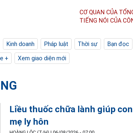
CƠ QUAN CỦA TỔN
TIẾNG NÓI CỦA C
Kinh doanh
Pháp luật
Thời sự
Bạn đọc
e +
Xem giao diện mới
ỘNG
Liều thuốc chữa lành giúp con
mẹ ly hôn
HOÀNG LỘC (T/H) |
06/08/2026 - 07:00