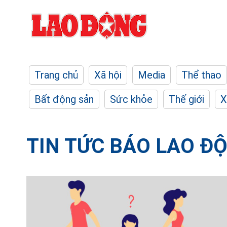
Trang chủ
Xã hội
Media
Thể thao
Bất động sản
Sức khỏe
Thế giới
X
TIN TỨC BÁO LAO Đ