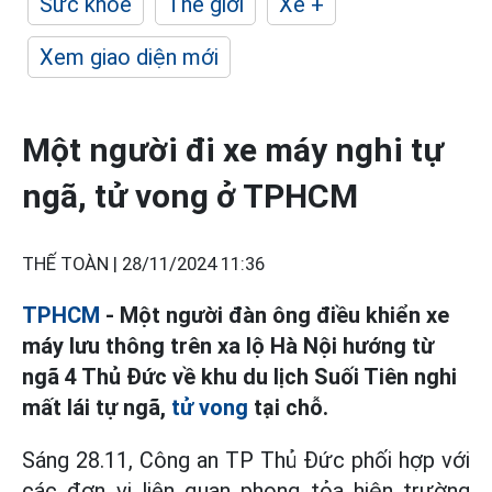
Sức khỏe
Thế giới
Xe +
Xem giao diện mới
Một người đi xe máy nghi tự
ngã, tử vong ở TPHCM
THẾ TOÀN |
28/11/2024 11:36
TPHCM
- Một người đàn ông điều khiển xe
máy lưu thông trên xa lộ Hà Nội hướng từ
ngã 4 Thủ Đức về khu du lịch Suối Tiên nghi
mất lái tự ngã,
tử vong
tại chỗ.
Sáng 28.11, Công an TP Thủ Đức phối hợp với
các đơn vị liên quan phong tỏa hiện trường