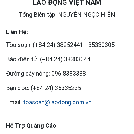
LAO ĐỘNG VIỆT NAM
Tổng Biên tập: NGUYỄN NGỌC HIỂN
Liên Hệ:
Tòa soạn:
(+84 24) 38252441
-
35330305
Báo điện tử:
(+84 24) 38303044
Đường dây nóng:
096 8383388
Bạn đọc:
(+84 24) 35335235
Email:
toasoan@laodong.com.vn
Hỗ Trợ Quảng Cáo