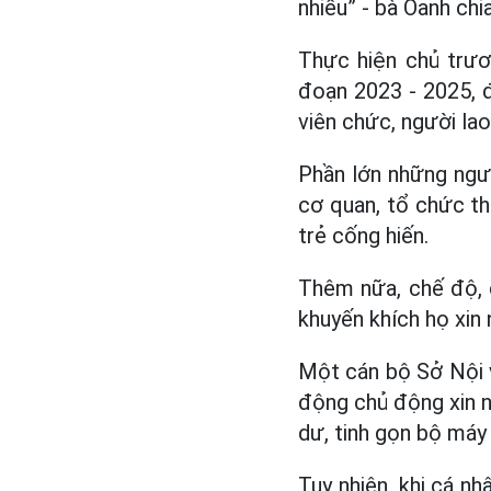
nhiều” - bà Oanh chia
Thực hiện chủ trươ
đoạn 2023 - 2025, đ
viên chức, người lao
Phần lớn những ngườ
cơ quan, tổ chức th
trẻ cống hiến.
Thêm nữa, chế độ, 
khuyến khích họ xin
Một cán bộ Sở Nội v
động chủ động xin ng
dư, tinh gọn bộ máy
Tuy nhiên, khi cá nh