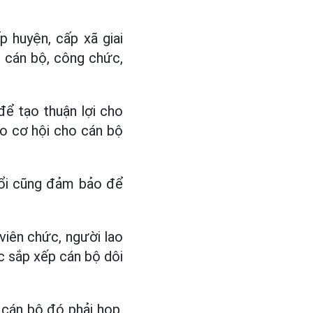
 huyện, cấp xã giai
c cán bộ, công chức,
để tạo thuận lợi cho
ạo cơ hội cho cán bộ
uổi cũng đảm bảo để
viên chức, người lao
ác sắp xếp cán bộ dôi
ý cán bộ đó phải họp,