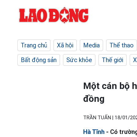
Trang chủ
Xã hội
Media
Thể thao
Bất động sản
Sức khỏe
Thế giới
X
Một cán bộ h
đồng
TRẦN TUẤN |
18/01/20
Hà Tĩnh
- Có trườn