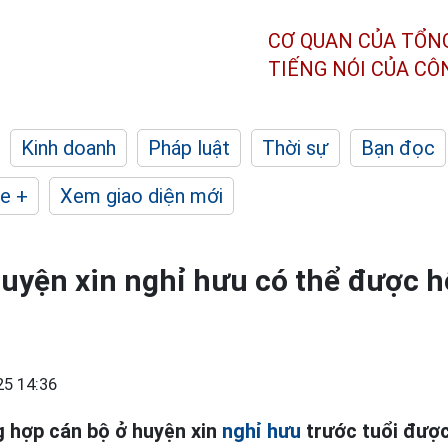
CƠ QUAN CỦA TỔN
TIẾNG NÓI CỦA C
Kinh doanh
Pháp luật
Thời sự
Bạn đọc
e +
Xem giao diện mới
uyện xin nghỉ hưu có thể được hỗ 
25 14:36
g hợp cán bộ ở huyện xin
nghỉ hưu
trước tuổi được