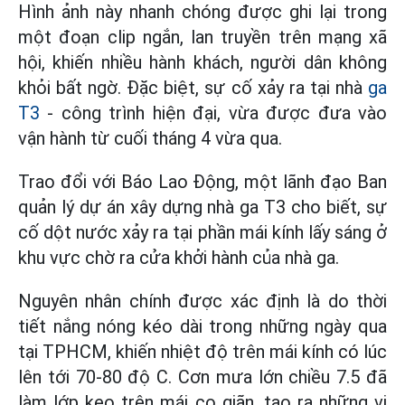
Hình ảnh này nhanh chóng được ghi lại trong
một đoạn clip ngắn, lan truyền trên mạng xã
hội, khiến nhiều hành khách, người dân không
khỏi bất ngờ. Đặc biệt, sự cố xảy ra tại nhà
ga
T3
- công trình hiện đại, vừa được đưa vào
vận hành từ cuối tháng 4 vừa qua.
Trao đổi với Báo Lao Động, một lãnh đạo Ban
quản lý dự án xây dựng nhà ga T3 cho biết, sự
cố dột nước xảy ra tại phần mái kính lấy sáng ở
khu vực chờ ra cửa khởi hành của nhà ga.
Nguyên nhân chính được xác định là do thời
tiết nắng nóng kéo dài trong những ngày qua
tại TPHCM, khiến nhiệt độ trên mái kính có lúc
lên tới 70-80 độ C. Cơn mưa lớn chiều 7.5 đã
làm lớp keo trên mái co giãn, tạo ra những vị