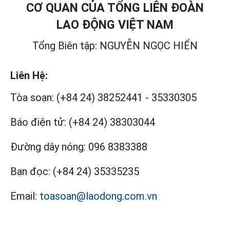
CƠ QUAN CỦA TỔNG LIÊN ĐOÀN
LAO ĐỘNG VIỆT NAM
Tổng Biên tập: NGUYỄN NGỌC HIỂN
Liên Hệ:
Tòa soạn:
(+84 24) 38252441
-
35330305
Báo điện tử:
(+84 24) 38303044
Đường dây nóng:
096 8383388
Bạn đọc:
(+84 24) 35335235
Email:
toasoan@laodong.com.vn