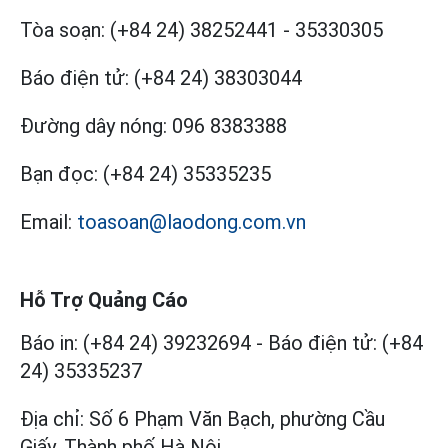
Tòa soạn:
(+84 24) 38252441
-
35330305
Báo điện tử:
(+84 24) 38303044
Đường dây nóng:
096 8383388
Bạn đọc:
(+84 24) 35335235
Email:
toasoan@laodong.com.vn
Hỗ Trợ Quảng Cáo
Báo in: (+84 24) 39232694
-
Báo điện tử: (+84
24) 35335237
Địa chỉ: Số 6 Phạm Văn Bạch, phường Cầu
Giấy, Thành phố Hà Nội