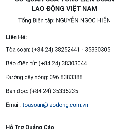
LAO ĐỘNG VIỆT NAM
Tổng Biên tập: NGUYỄN NGỌC HIỂN
Liên Hệ:
Tòa soạn:
(+84 24) 38252441
-
35330305
Báo điện tử:
(+84 24) 38303044
Đường dây nóng:
096 8383388
Bạn đọc:
(+84 24) 35335235
Email:
toasoan@laodong.com.vn
Hỗ Trợ Quảng Cáo