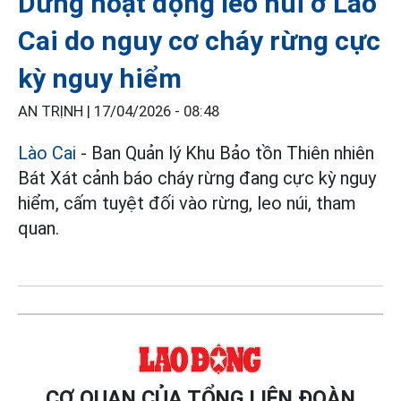
Dừng hoạt động leo núi ở Lào
Cai do nguy cơ cháy rừng cực
kỳ nguy hiểm
AN TRỊNH |
17/04/2026 - 08:48
Lào Cai
- Ban Quản lý Khu Bảo tồn Thiên nhiên
Bát Xát cảnh báo cháy rừng đang cực kỳ nguy
hiểm, cấm tuyệt đối vào rừng, leo núi, tham
quan.
CƠ QUAN CỦA TỔNG LIÊN ĐOÀN