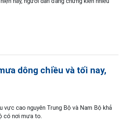
hiện nay, người dân đang chứng kiến nhiều
ưa dông chiều và tối nay,
 khu vực cao nguyên Trung Bộ và Nam Bộ khả
ộ có nơi mưa to.