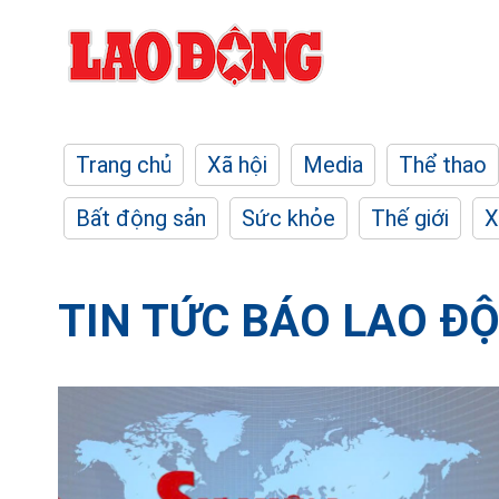
Trang chủ
Xã hội
Media
Thể thao
Bất động sản
Sức khỏe
Thế giới
X
TIN TỨC BÁO LAO Đ