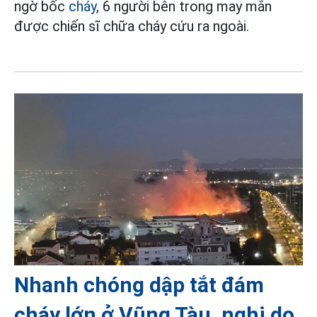
ngờ bốc
cháy
, 6 người bên trong may mắn
được chiến sĩ chữa cháy cứu ra ngoài.
Nhanh chóng dập tắt đám
cháy lớn ở Vũng Tàu, nghi do