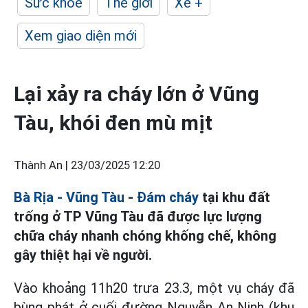
Sức khỏe
Thế giới
Xe +
Xem giao diện mới
Lại xảy ra cháy lớn ở Vũng
Tàu, khói đen mù mịt
Thành An |
23/03/2025 12:20
Bà Rịa - Vũng Tàu
-
Đám cháy
tại khu đất
trống ở TP Vũng Tàu đã được lực lượng
chữa cháy nhanh chóng khống chế, không
gây thiệt hại về người.
Vào khoảng 11h20 trưa 23.3, một vụ cháy đã
bùng phát ở cuối đường Nguyễn An Ninh (khu