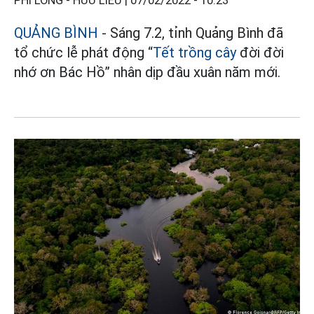
PHI LONG - HỮU LIỀU |
07/02/2022 - 10:23
QUẢNG BÌNH
- Sáng 7.2, tỉnh Quảng Bình đã
tổ chức lễ phát động “
Tết trồng cây
đời đời
nhớ ơn Bác Hồ” nhân dịp đầu xuân năm mới.