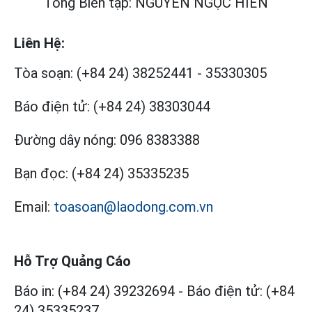
Tổng Biên tập: NGUYỄN NGỌC HIỂN
Liên Hệ:
Tòa soạn:
(+84 24) 38252441
-
35330305
Báo điện tử:
(+84 24) 38303044
Đường dây nóng:
096 8383388
Bạn đọc:
(+84 24) 35335235
Email:
toasoan@laodong.com.vn
Hỗ Trợ Quảng Cáo
Báo in: (+84 24) 39232694
-
Báo điện tử: (+84
24) 35335237