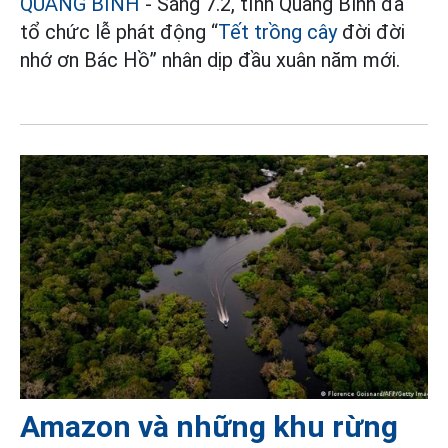
QUẢNG BÌNH
- Sáng 7.2, tỉnh Quảng Bình đã
tổ chức lễ phát động “
Tết trồng cây
đời đời
nhớ ơn Bác Hồ” nhân dịp đầu xuân năm mới.
Amazon và những khu rừng