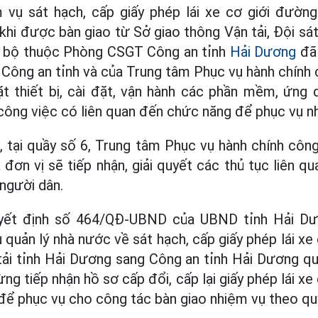
 vụ sát hạch, cấp giấy phép lái xe cơ giới đư
 khi được bàn giao từ Sở giao thông Vận tải, ​Đội sá
ng bộ thuộc Phòng CSGT Công an tỉnh
Hải Dương
đã 
Công an tỉnh và của Trung tâm Phục vụ hành chính
t thiết bị, cài đặt, vận hành các phần mềm, ứng 
 công việc có liên quan đến chức năng để phục vụ n
, tại quầy số 6, Trung tâm Phục vụ hành chính côn
đơn vị sẽ tiếp nhận, giải quyết các thủ tục liên qu
 người dân.
yết định số 464/QĐ-UBND của UBND tỉnh Hải Dư
 quản lý nhà nước về sát hạch, cấp giấy phép lái xe
ải tỉnh Hải Dương sang Công an tỉnh Hải Dương qu
ng tiếp nhận hồ sơ cấp đổi, cấp lại giấy phép lái x
để phục vụ cho công tác bàn giao nhiệm vụ theo quy