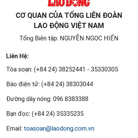
CƠ QUAN CỦA TỔNG LIÊN ĐOÀN
LAO ĐỘNG VIỆT NAM
Tổng Biên tập: NGUYỄN NGỌC HIỂN
Liên Hệ:
Tòa soạn:
(+84 24) 38252441
-
35330305
Báo điện tử:
(+84 24) 38303044
Đường dây nóng:
096 8383388
Bạn đọc:
(+84 24) 35335235
Email:
toasoan@laodong.com.vn