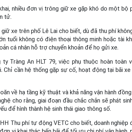
 khai, nhiều đơn vị trông giữ xe gặp khó do một bộ
n tử.
giữ xe trên phố Lê Lai cho biết, dù đã thu phí khôn
lớn tuổi không có điện thoại thông minh hoặc tài k
hoản cá nhân hỗ trợ chuyển khoản để họ gửi xe.
 ty Tràng An HLT 79, việc phụ thuộc hoàn toàn 
i. Chỉ cần hệ thống gặp sự cố, hoạt động tại bãi xe
ăn về hạ tầng kỹ thuật và khả năng vận hành đồng
nghệ cho rằng, giai đoạn đầu chắc chắn sẽ phát sin
ếu để hình thành hệ sinh thái giao thông số.
NHH Thu phí tự động VETC cho biết, doanh nghiệp đ
đơn vị khai thác bến bãi để tối ưu chi phí vận hành,