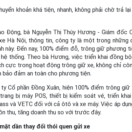
uyển khoản khá tiện, nhanh, không phải chờ trả lại
Lao Động, bà Nguyễn Thị Thúy Hương - Giám đố
e Hà Nội, thông tin, công ty là một trong những đ
nh này. Đến nay, 100% điểm đỗ, trông giữ phương ti
 hệ thống. Theo bà Hương, việc triển khai đồng b
ích cực trong hoạt động trông giữ xe, không chỉ côn
n bảo đảm an toàn cho phương tiện.
 ty Cổ phần Đồng Xuân, hiện 100% điểm trông giữ
trang bị máy POS, thiết bị kiểm soát vé, triển kha
ass và VETC đối với cả ôtô và xe máy. Việc áp dụ
ồn thu, tăng doanh thu so với trước đây.
mặt dần thay đổi thói quen gửi xe