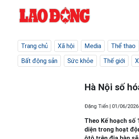
Trang chủ
Xã hội
Media
Thể thao
Bất động sản
Sức khỏe
Thế giới
X
Hà Nội số hó
Đặng Tiến |
01/06/2026
Theo Kế hoạch số 
diện trong hoạt độ
ôtô trên địa bàn s