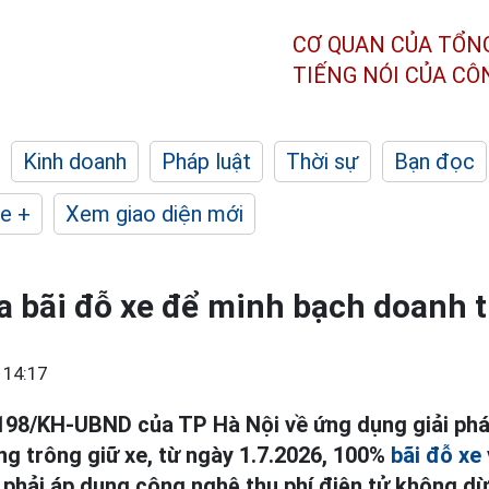
CƠ QUAN CỦA TỔN
TIẾNG NÓI CỦA C
Kinh doanh
Pháp luật
Thời sự
Bạn đọc
e +
Xem giao diện mới
a bãi đỗ xe để minh bạch doanh 
 14:17
198/KH-UBND của TP Hà Nội về ứng dụng giải ph
ng trông giữ xe, từ ngày 1.7.2026, 100%
bãi đỗ xe
ẽ phải áp dụng công nghệ thu phí điện tử không d