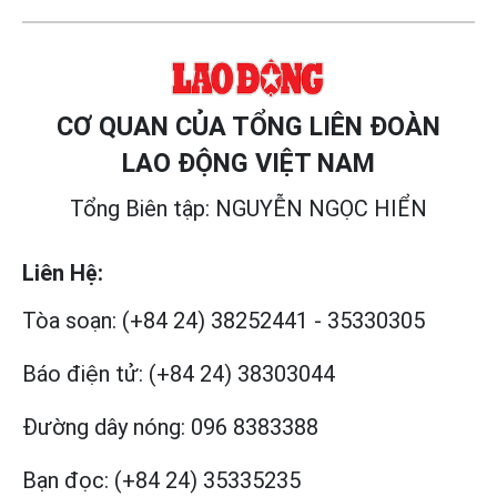
CƠ QUAN CỦA TỔNG LIÊN ĐOÀN
LAO ĐỘNG VIỆT NAM
Tổng Biên tập: NGUYỄN NGỌC HIỂN
Liên Hệ:
Tòa soạn:
(+84 24) 38252441
-
35330305
Báo điện tử:
(+84 24) 38303044
Đường dây nóng:
096 8383388
Bạn đọc:
(+84 24) 35335235