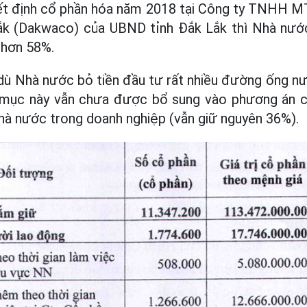
ết định cổ phần hóa năm 2018 tại Công ty TNHH 
ắk (Dakwaco) của UBND tỉnh Đắk Lắk thì Nhà nướ
 hơn 58%.
 dù Nhà nước bỏ tiền đầu tư rất nhiều đường ống n
 mục này vẫn chưa được bổ sung vào phương án c
hà nước trong doanh nghiệp (vẫn giữ nguyên 36%).