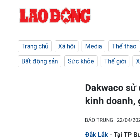
Trang chủ
Xã hội
Media
Thể thao
Bất động sản
Sức khỏe
Thế giới
X
Dakwaco sử 
kinh doanh,
BẢO TRUNG |
22/04/202
Đắk Lắk
- Tại TP B