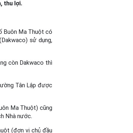
 thu lợi.
hố Buôn Ma Thuột có
(Dakwaco) sử dụng,
ầng còn Dakwaco thì
phường Tân Lập được
 Buôn Ma Thuột) cũng
ch Nhà nước.
uột (đơn vị chủ đầu