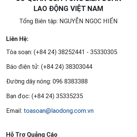
LAO ĐỘNG VIỆT NAM
Tổng Biên tập: NGUYỄN NGỌC HIỂN
Liên Hệ:
Tòa soạn:
(+84 24) 38252441
-
35330305
Báo điện tử:
(+84 24) 38303044
Đường dây nóng:
096 8383388
Bạn đọc:
(+84 24) 35335235
Email:
toasoan@laodong.com.vn
Hỗ Trợ Quảng Cáo