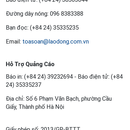
Đường dây nóng:
096 8383388
Bạn đọc:
(+84 24) 35335235
Email:
toasoan@laodong.com.vn
Hỗ Trợ Quảng Cáo
Báo in: (+84 24) 39232694
-
Báo điện tử: (+84
24) 35335237
Địa chỉ: Số 6 Phạm Văn Bạch, phường Cầu
Giấy, Thành phố Hà Nội
Giấy phép số:
2013/GP-BTTT