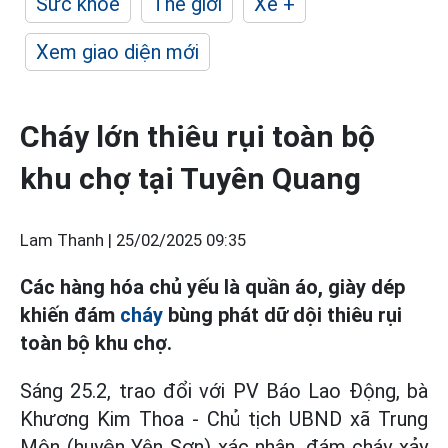
Sức khỏe
Thế giới
Xe +
Xem giao diện mới
Cháy lớn thiêu rụi toàn bộ
khu chợ tại Tuyên Quang
Lam Thanh |
25/02/2025 09:35
Các hàng hóa chủ yếu là quần áo, giày dép
khiến đám
cháy
bùng phát dữ dội thiêu rụi
toàn bộ khu chợ.
Sáng 25.2, trao đổi với PV Báo Lao Động, bà
Khương Kim Thoa - Chủ tịch UBND xã Trung
Môn (huyện Yên Sơn) xác nhận, đám cháy xảy