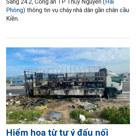
Sáng 24.2, Công an TP Thủy Nguyên (
Hải
Phòng
) thông tin vụ cháy nhà dân gần chân cầu
Kiền.
Hiểm họa từ tự ý đấu nối