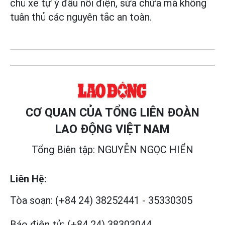
chủ xe tự ý đấu nối điện, sửa chữa mà không
tuân thủ các nguyên tắc an toàn.
CƠ QUAN CỦA TỔNG LIÊN ĐOÀN
LAO ĐỘNG VIỆT NAM
Tổng Biên tập: NGUYỄN NGỌC HIỂN
Liên Hệ:
Tòa soạn:
(+84 24) 38252441
-
35330305
Báo điện tử:
(+84 24) 38303044