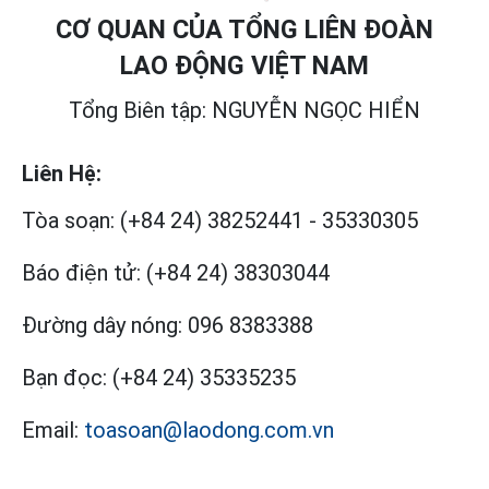
CƠ QUAN CỦA TỔNG LIÊN ĐOÀN
LAO ĐỘNG VIỆT NAM
Tổng Biên tập: NGUYỄN NGỌC HIỂN
Liên Hệ:
Tòa soạn:
(+84 24) 38252441
-
35330305
Báo điện tử:
(+84 24) 38303044
Đường dây nóng:
096 8383388
Bạn đọc:
(+84 24) 35335235
Email:
toasoan@laodong.com.vn