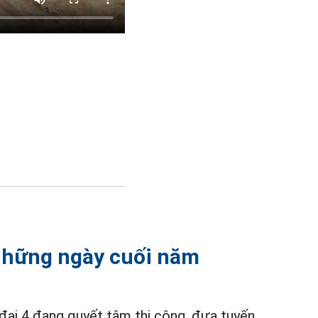
những ngày cuối năm
đai 4 đang quyết tâm thi công, đưa tuyến