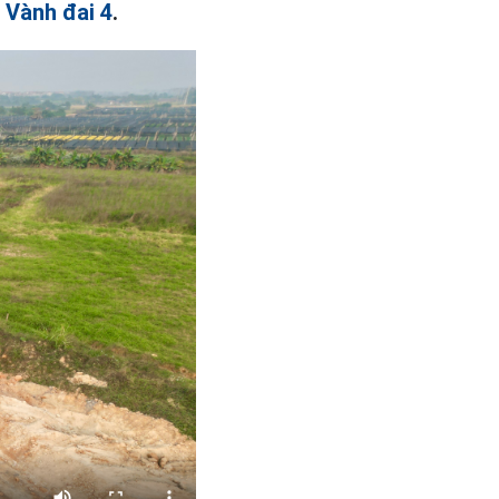
h
Vành đai 4
.