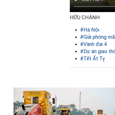
HỮU CHÁNH
#Hà Nội
#Giải phóng mặ
#Vành đai 4
#Dự án giao th
#Tết Ất Tỵ