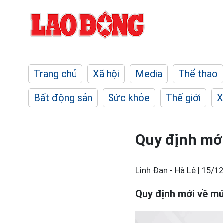
Trang chủ
Xã hội
Media
Thể thao
Bất động sản
Sức khỏe
Thế giới
X
Quy định mới
Linh Đan - Hà Lê |
15/12
Quy định mới về m