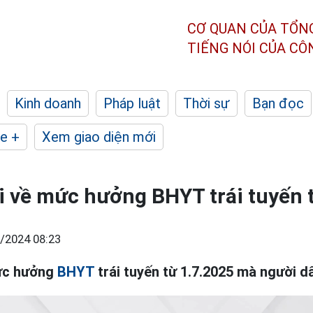
CƠ QUAN CỦA TỔN
TIẾNG NÓI CỦA C
Kinh doanh
Pháp luật
Thời sự
Bạn đọc
e +
Xem giao diện mới
 về mức hưởng BHYT trái tuyến 
/2024 08:23
ức hưởng
BHYT
trái tuyến từ 1.7.2025 mà người dâ