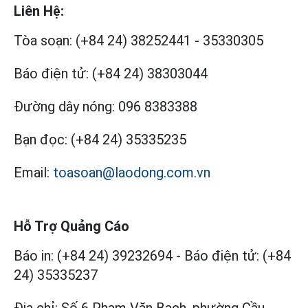
Liên Hệ:
Tòa soạn:
(+84 24) 38252441
-
35330305
Báo điện tử:
(+84 24) 38303044
Đường dây nóng:
096 8383388
Bạn đọc:
(+84 24) 35335235
Email:
toasoan@laodong.com.vn
Hỗ Trợ Quảng Cáo
Báo in: (+84 24) 39232694
-
Báo điện tử: (+84
24) 35335237
Địa chỉ: Số 6 Phạm Văn Bạch, phường Cầu