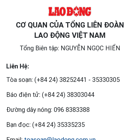
CƠ QUAN CỦA TỔNG LIÊN ĐOÀN
LAO ĐỘNG VIỆT NAM
Tổng Biên tập: NGUYỄN NGỌC HIỂN
Liên Hệ:
Tòa soạn:
(+84 24) 38252441
-
35330305
Báo điện tử:
(+84 24) 38303044
Đường dây nóng:
096 8383388
Bạn đọc:
(+84 24) 35335235
Email:
toasoan@laodong.com.vn