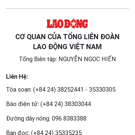
CƠ QUAN CỦA TỔNG LIÊN ĐOÀN
LAO ĐỘNG VIỆT NAM
Tổng Biên tập: NGUYỄN NGỌC HIỂN
Liên Hệ:
Tòa soạn:
(+84 24) 38252441
-
35330305
Báo điện tử:
(+84 24) 38303044
Đường dây nóng:
096 8383388
Bạn đọc:
(+84 24) 35335235