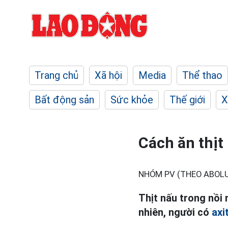
Trang chủ
Xã hội
Media
Thể thao
Bất động sản
Sức khỏe
Thế giới
X
Cách ăn thịt
NHÓM PV (THEO ABOL
Thịt nấu trong nồi
nhiên, người có
axi