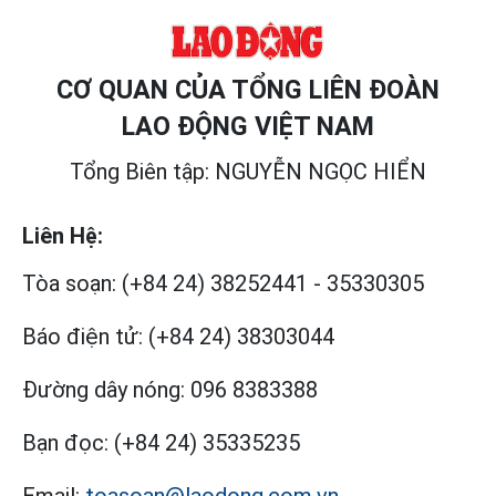
CƠ QUAN CỦA TỔNG LIÊN ĐOÀN
LAO ĐỘNG VIỆT NAM
Tổng Biên tập: NGUYỄN NGỌC HIỂN
Liên Hệ:
Tòa soạn:
(+84 24) 38252441
-
35330305
Báo điện tử:
(+84 24) 38303044
Đường dây nóng:
096 8383388
Bạn đọc:
(+84 24) 35335235
Email:
toasoan@laodong.com.vn