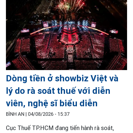
Dòng tiền ở showbiz Việt và
lý do rà soát thuế với diễn
viên, nghệ sĩ biểu diễn
BÌNH AN |
04/08/2026 - 15:37
Cục Thuế TP.HCM đang tiến hành rà soát,