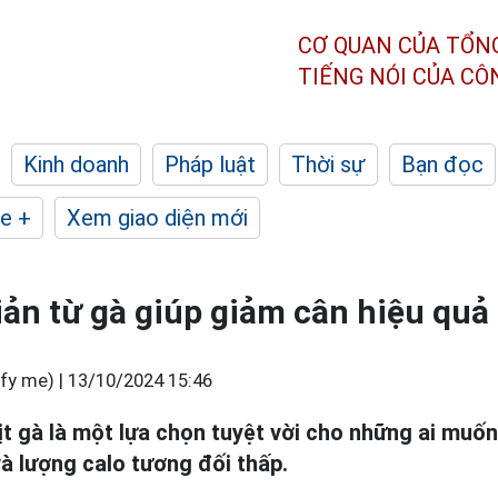
CƠ QUAN CỦA TỔN
TIẾNG NÓI CỦA C
Kinh doanh
Pháp luật
Thời sự
Bạn đọc
e +
Xem giao diện mới
ản từ gà giúp giảm cân hiệu quả
fy me) |
13/10/2024 15:46
ịt gà là một lựa chọn tuyệt vời cho những ai muố
à lượng calo tương đối thấp.