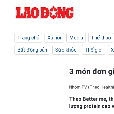
Trang chủ
Xã hội
Media
Thể thao
Bất động sản
Sức khỏe
Thế giới
X
3 món đơn gi
Nhóm PV (Theo Healthi
Theo Better me, th
lượng protein cao v