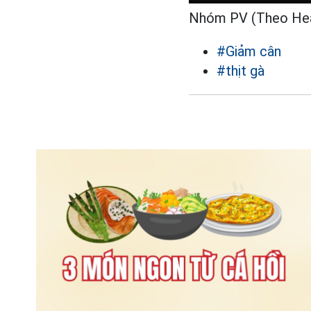
Nhóm PV (Theo Hea
#Giảm cân
#thịt gà