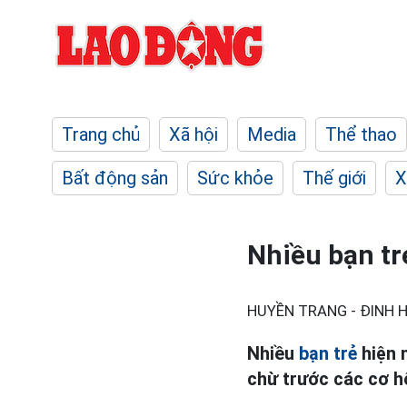
Trang chủ
Xã hội
Media
Thể thao
Bất động sản
Sức khỏe
Thế giới
X
Nhiều bạn trẻ
HUYỀN TRANG - ĐINH H
Nhiều
bạn trẻ
hiện 
chừ trước các cơ hội