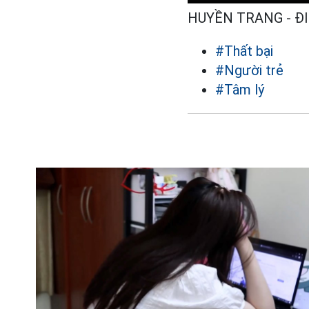
HUYỀN TRANG - Đ
#Thất bại
#Người trẻ
#Tâm lý