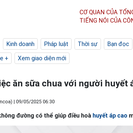
CƠ QUAN CỦA TỔN
TIẾNG NÓI CỦA C
Kinh doanh
Pháp luật
Thời sự
Bạn đọc
e +
Xem giao diện mới
việc ăn sữa chua với người huyết 
ncoa) |
09/05/2025 06:30
không đường có thể giúp điều hoà
huyết áp cao
m