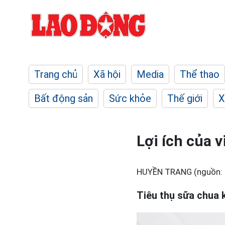
Trang chủ
Xã hội
Media
Thể thao
Bất động sản
Sức khỏe
Thế giới
X
Lợi ích của 
HUYỀN TRANG (nguồn: 
Tiêu thụ sữa chua 