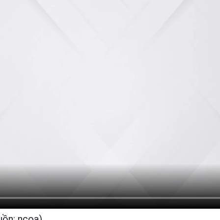
ồn: ncoa)