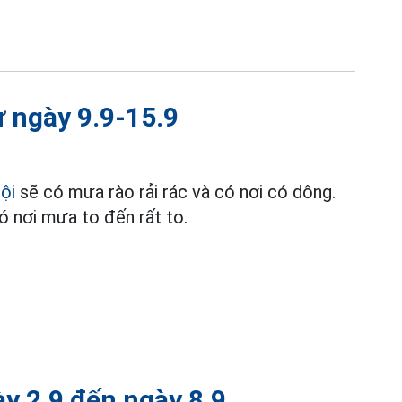
ừ ngày 9.9-15.9
ội
sẽ có mưa rào rải rác và có nơi có dông.
 nơi mưa to đến rất to.
ày 2.9 đến ngày 8.9