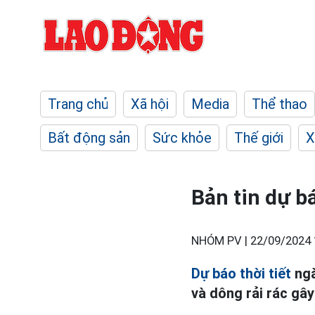
Trang chủ
Xã hội
Media
Thể thao
Bất động sản
Sức khỏe
Thế giới
X
Bản tin dự bá
NHÓM PV |
22/09/2024 
Dự báo thời tiết
ngà
và dông rải rác gây