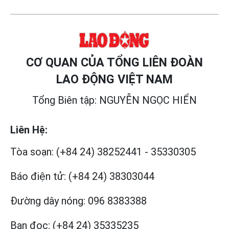
CƠ QUAN CỦA TỔNG LIÊN ĐOÀN
LAO ĐỘNG VIỆT NAM
Tổng Biên tập: NGUYỄN NGỌC HIỂN
Liên Hệ:
Tòa soạn:
(+84 24) 38252441
-
35330305
Báo điện tử:
(+84 24) 38303044
Đường dây nóng:
096 8383388
Bạn đọc:
(+84 24) 35335235