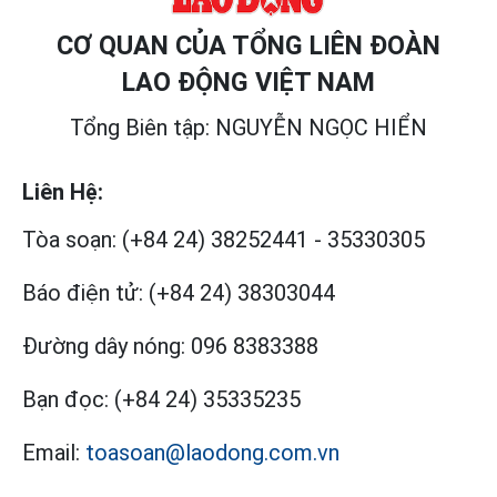
CƠ QUAN CỦA TỔNG LIÊN ĐOÀN
LAO ĐỘNG VIỆT NAM
Tổng Biên tập: NGUYỄN NGỌC HIỂN
Liên Hệ:
Tòa soạn:
(+84 24) 38252441
-
35330305
Báo điện tử:
(+84 24) 38303044
Đường dây nóng:
096 8383388
Bạn đọc:
(+84 24) 35335235
Email:
toasoan@laodong.com.vn