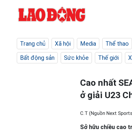
Trang chủ
Xã hội
Media
Thể thao
Bất động sản
Sức khỏe
Thế giới
X
Cao nhất SEA
ở giải U23 C
C.T (Nguồn Next Sports
Sở hữu chiều cao t