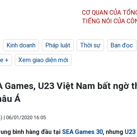
CƠ QUAN CỦA TỔN
TIẾNG NÓI CỦA C
Kinh doanh
Pháp luật
Thời sự
Bạn đọc
e +
Xem giao diện mới
 Games, U23 Việt Nam bất ngờ th
hâu Á
) |
06/01/2020 16:05
rung bình hàng đầu tại
SEA Games 30
, nhưng
U23