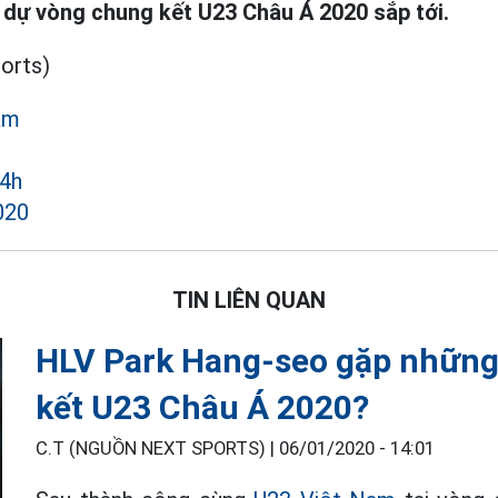
 dự vòng chung kết U23 Châu Á 2020 sắp tới.
orts)
am
24h
020
TIN LIÊN QUAN
HLV Park Hang-seo gặp những 
kết U23 Châu Á 2020?
C.T (NGUỒN NEXT SPORTS) |
06/01/2020 - 14:01