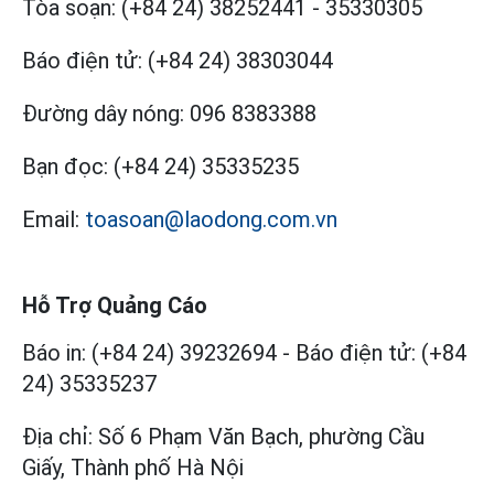
Tòa soạn:
(+84 24) 38252441
-
35330305
Báo điện tử:
(+84 24) 38303044
Đường dây nóng:
096 8383388
Bạn đọc:
(+84 24) 35335235
Email:
toasoan@laodong.com.vn
Hỗ Trợ Quảng Cáo
Báo in: (+84 24) 39232694
-
Báo điện tử: (+84
24) 35335237
Địa chỉ: Số 6 Phạm Văn Bạch, phường Cầu
Giấy, Thành phố Hà Nội