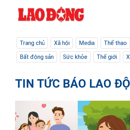
Trang chủ
Xã hội
Media
Thể thao
Bất động sản
Sức khỏe
Thế giới
X
TIN TỨC BÁO LAO Đ