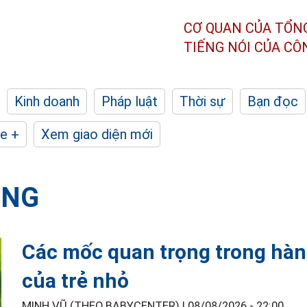
CƠ QUAN CỦA TỔN
TIẾNG NÓI CỦA C
Kinh doanh
Pháp luật
Thời sự
Bạn đọc
e +
Xem giao diện mới
ỘNG
Các mốc quan trọng trong hành
của trẻ nhỏ
MINH VŨ (THEO BABYCENTER) |
08/08/2026 - 22:00