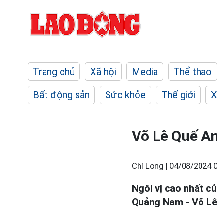
Trang chủ
Xã hội
Media
Thể thao
Bất động sản
Sức khỏe
Thế giới
X
Võ Lê Quế A
Chí Long |
04/08/2024 0
Ngôi vị cao nhất c
Quảng Nam - Võ Lê