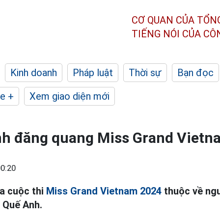
CƠ QUAN CỦA TỔN
TIẾNG NÓI CỦA C
Kinh doanh
Pháp luật
Thời sự
Bạn đọc
e +
Xem giao diện mới
nh đăng quang Miss Grand Vietn
0:20
ủa cuộc thi
Miss Grand Vietnam 2024
thuộc về ngư
 Quế Anh.