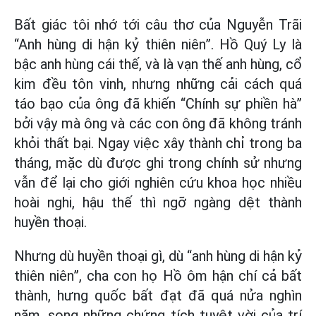
Bất giác tôi nhớ tới câu thơ của Nguyễn Trãi
“Anh hùng di hận kỷ thiên niên”. Hồ Quý Ly là
bậc anh hùng cái thế, và là vạn thế anh hùng, cổ
kim đều tôn vinh, nhưng những cải cách quá
táo bạo của ông đã khiến “Chính sự phiền hà”
bởi vậy mà ông và các con ông đã không tránh
khỏi thất bại. Ngay việc xây thành chỉ trong ba
tháng, mặc dù được ghi trong chính sử nhưng
vẫn để lại cho giới nghiên cứu khoa học nhiều
hoài nghi, hậu thế thì ngỡ ngàng dệt thành
huyền thoại.
Nhưng dù huyền thoại gì, dù “anh hùng di hận kỷ
thiên niên”, cha con họ Hồ ôm hận chí cả bất
thành, hưng quốc bất đạt đã quá nửa nghìn
năm, song những chứng tích tuyệt vời của trí