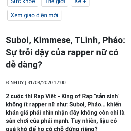
Sức khỏe
Thế giới
Xe +
Xem giao diện mới
Suboi, Kimmese, TLinh, Pháo:
Sự trỗi dậy của rapper nữ có
dễ dàng?
ĐÌNH DY |
31/08/2020 17:00
2 cuộc thi Rap Việt - King of Rap "sản sinh"
không ít rapper nữ như: Suboi, Pháo... khiến
khán giả phải nhìn nhận đây không còn chỉ là
sân chơi của phái mạnh. Tuy nhiên, liệu có
quá khó để họ có chỗ đứng riêng?